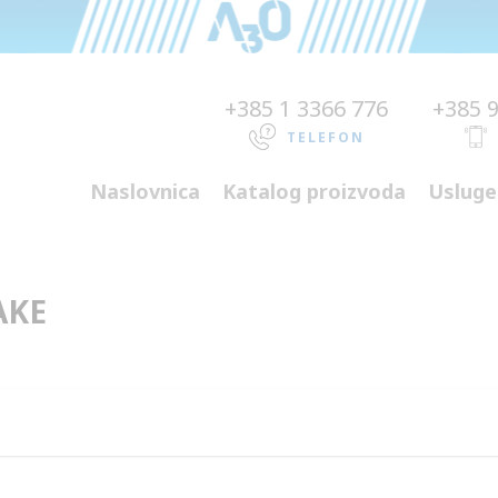
+385 1 3366 776
+385 
TELEFON
Naslovnica
Katalog proizvoda
Usluge
AKE