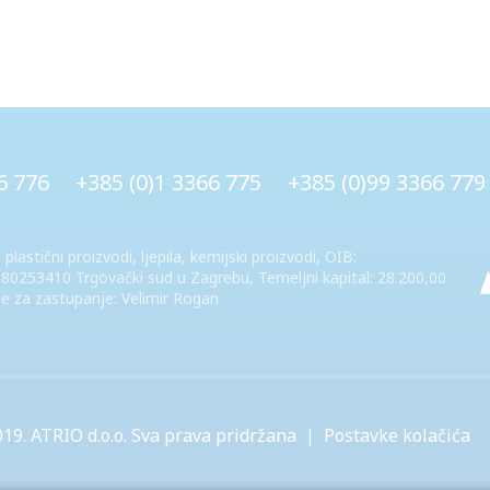
6 776
+385 (0)1 3366 775
+385 (0)99 3366 779
 plastični proizvodi, ljepila, kemijski proizvodi, OIB:
0253410 Trgovački sud u Zagrebu, Temeljni kapital: 28.200,00
e za zastupanje: Velimir Rogan
019.
ATRIO d.o.o.
Sva prava pridržana |
Postavke kolačića