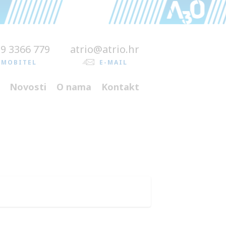
99 3366 779
atrio@atrio.hr
MOBITEL
E-MAIL
Novosti
O nama
Kontakt