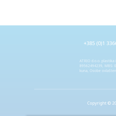
+385 (0)1 336
ATRIO d.o.o. plastika i
89562494239, MBS: 08
kuna, Osobe ovlašten
Copyright © 2