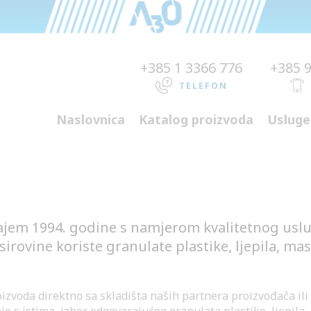
+385 1 3366 776
+385 
TELEFON
Naslovnica
Katalog proizvoda
Usluge
ajem 1994. godine s namjerom kvalitetnog usluž
irovine koriste granulate plastike, ljepila, mase
izvoda direktno sa skladišta naših partnera proizvođača il