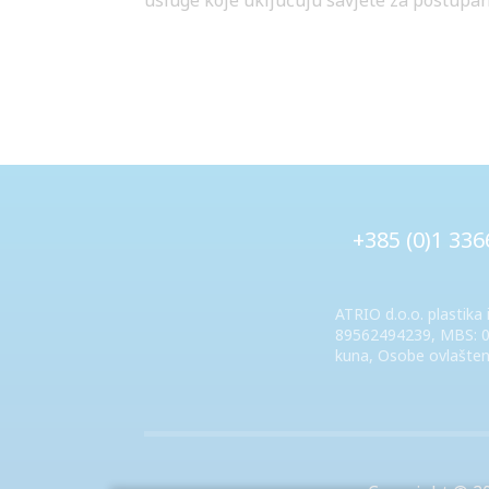
usluge koje uključuju savjete za postupanje
+385 (0)1 336
ATRIO d.o.o. plastika i
89562494239, MBS: 08
kuna, Osobe ovlašten