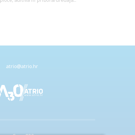
oče, aditiva ili pribora/uređaja...
atrio@atrio.hr