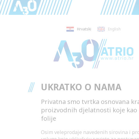
Hrvatski
English
UKRATKO O NAMA
Privatna smo tvrtka osnovana kr
proizvodnih djelatnosti koje kao s
folije
Osim veleprodaje navedenih sirovina i pro