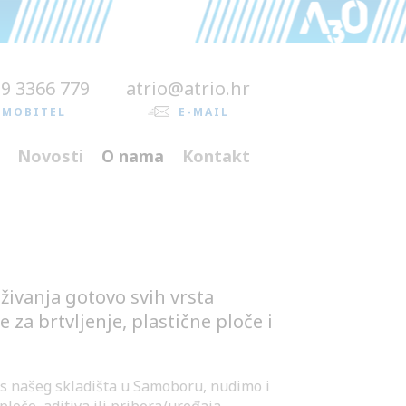
99 3366 779
atrio@atrio.hr
MOBITEL
E-MAIL
Novosti
O nama
Kontakt
ivanja gotovo svih vrsta
 za brtvljenje, plastične ploče i
i s našeg skladišta u Samoboru, nudimo i