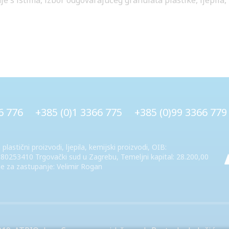
 s istima, izbor odgovarajućeg granulata plastike, ljepila, pl
6 776
+385 (0)1 3366 775
+385 (0)99 3366 779
 plastični proizvodi, ljepila, kemijski proizvodi, OIB:
0253410 Trgovački sud u Zagrebu, Temeljni kapital: 28.200,00
e za zastupanje: Velimir Rogan