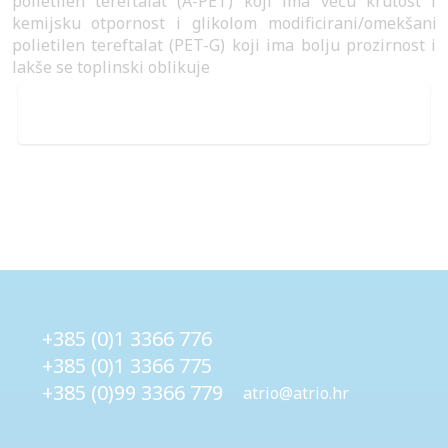
polietilen tereftalat (A-PET) koji ima veću krutost i
kemijsku otpornost i glikolom modificirani/omekšani
polietilen tereftalat (PET-G) koji ima bolju prozirnost i
lakše se toplinski oblikuje
+385 (0)1 3366 776
+385 (0)1 3366 775
+385 (0)99 3366 779
atrio@atrio.hr