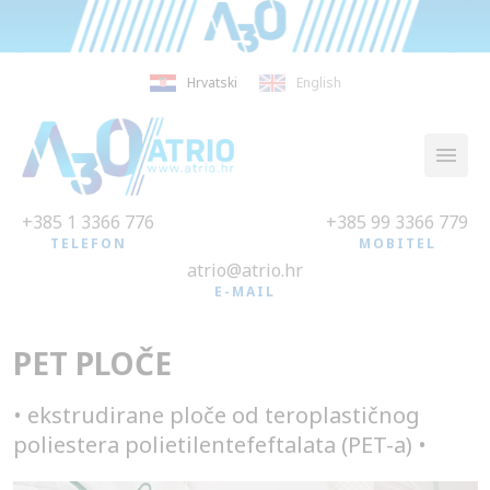
Hrvatski
English
+385 1 3366 776
+385 99 3366 779
TELEFON
MOBITEL
atrio@atrio.hr
E-MAIL
PET PLOČE
• ekstrudirane ploče od teroplastičnog
poliestera polietilentefeftalata (PET-a) •