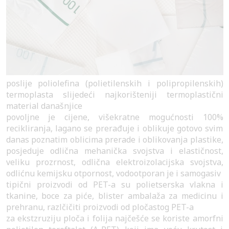
poslije poliolefina (polietilenskih i polipropilenskih)
termoplasta slijedeći najkorišteniji termoplastični
material današnjice
povoljne je cijene, višekratne mogućnosti 100%
recikliranja, lagano se prerađuje i oblikuje gotovo svim
danas poznatim oblicima prerade i oblikovanja plastike,
posjeduje odlična mehanička svojstva i elastičnost,
veliku prozrnost, odlična elektroizolacijska svojstva,
odlićnu kemijsku otpornost, vodootporan je i samogasiv
tipični proizvodi od PET-a su polietserska vlakna i
tkanine, boce za piće, blister ambalaža za medicinu i
prehranu, razlčičiti proizvodi od pločastog PET-a
za ekstzruziju ploča i folija najčešće se koriste amorfni