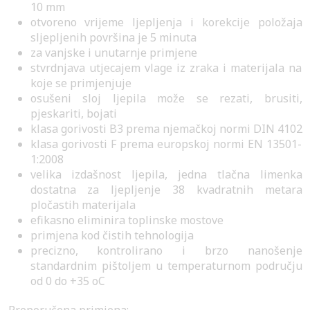
10 mm
otvoreno vrijeme ljepljenja i korekcije položaja
sljepljenih površina je 5 minuta
za vanjske i unutarnje primjene
stvrdnjava utjecajem vlage iz zraka i materijala na
koje se primjenjuje
osušeni sloj ljepila može se rezati, brusiti,
pjeskariti, bojati
klasa gorivosti B3 prema njemačkoj normi DIN 4102
klasa gorivosti F prema europskoj normi EN 13501-
1:2008
velika izdašnost ljepila, jedna tlačna limenka
dostatna za ljepljenje 38 kvadratnih metara
pločastih materijala
efikasno eliminira toplinske mostove
primjena kod čistih tehnologija
precizno, kontrolirano i brzo nanošenje
standardnim pištoljem u temperaturnom području
od 0 do +35 oC