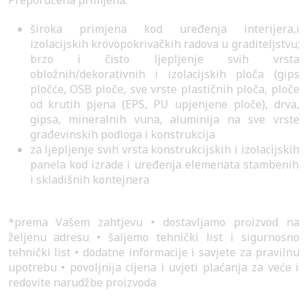
Preporučena primjena:
široka primjena kod uređenja interijera,i
izolacijskih krovopokrivačkih radova u graditeljstvu;
brzo i čisto ljepljenje svih vrsta
obložnih/dekorativnih i izolacijskih ploča (gips
pločće, OSB ploče, sve vrste plastičnih ploča, ploče
od krutih pjena (EPS, PU upjenjene ploče), drva,
gipsa, mineralnih vuna, aluminija na sve vrste
građevinskih podloga i konstrukcija
za ljepljenje svih vrsta konstrukcijskih i izolacijskih
panela kod izrade i uređenja elemenata stambenih
i skladišnih kontejnera
*prema Vašem zahtjevu • dostavljamo proizvod na
željenu adresu • šaljemo tehnički list i sigurnosno
tehnički list • dodatne informacije i savjete za pravilnu
upotrebu • povoljnija cijena i uvjeti plaćanja za veće i
redovite narudžbe proizvoda