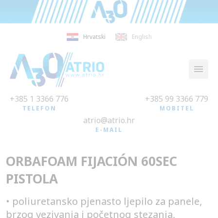
Hrvatski
English
+385 1 3366 776
+385 99 3366 779
TELEFON
MOBITEL
atrio@atrio.hr
E-MAIL
ORBAFOAM FIJACIÓN 60SEC
PISTOLA
• poliuretansko pjenasto ljepilo za panele,
brzog vezivanja i početnog stezanja,