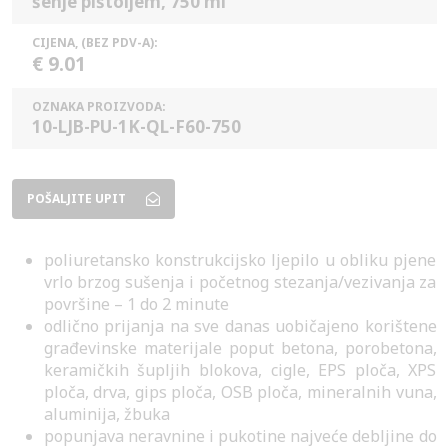
šenje pištoljem, 750 ml
CIJENA, (BEZ PDV-A):
€ 9.01
OZNAKA PROIZVODA:
10-LJB-PU-1K-QL-F60-750
POŠALJITE UPIT
poliuretansko konstrukcijsko ljepilo u obliku pjene
vrlo brzog sušenja i početnog stezanja/vezivanja za
površine – 1 do 2 minute
odlično prijanja na sve danas uobičajeno korištene
građevinske materijale poput betona, porobetona,
keramičkih šupljih blokova, cigle, EPS ploča, XPS
ploča, drva, gips ploča, OSB ploča, mineralnih vuna,
aluminija, žbuka
popunjava neravnine i pukotine najveće debljine do