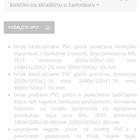
količini na skladištu u Samoboru •
POŠALJITE UPIT
tvrde ekstrudirane PVC ploče povećane kemijske
otpornosti i normalne žilavosti, boja tamnosiva RAL
7011, dimenzije 2000x1000x1-50) mm;
2440x1220x(2-25) mm; 3000x1500x2-30) mm
tvrde ekstrudirane PVC ploče prozirne, dimenzije
2000x1000x(1-15 mm); 2440x1220x(1-10 mm);
3000x1500x(1-10) mm
tvrde prešane PVC ploče s povećanim sadržajem
klora radi najveće kemijske postojanosti, normalne
žilavosti, za izradu spremnika za agresivne
kemikalije, boja siva RAL 7037, dimenzije
1000x1000x(40-60)mm; 2000x1000x(3-30) mm
upjenjene lagane ploče od tvrdog PVC-a s
površinom podobnom za tisak, bijele boje,